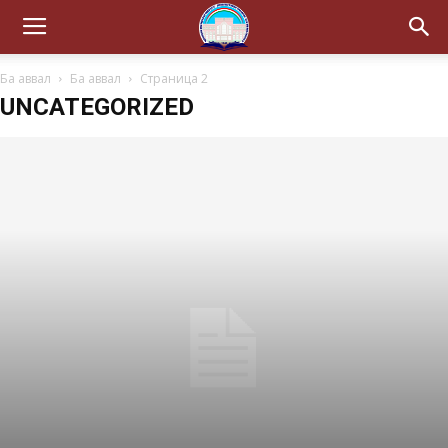
Ба аввал
Ба аввал
Страница 2
UNCATEGORIZED