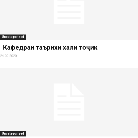
Uncategorized
Кафедраи таърихи халқи тоҷик
24.02.2020
Uncategorized