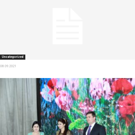
Uncategorized
08.09.2021