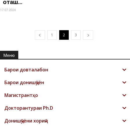
оташ...
17.07.2024
1
2
3
Меню
Барои довталабон
Барои донишҷӯён
Магистрантҳо
Докторантураи Ph.D
Донишҷӯёни хориҷӣ