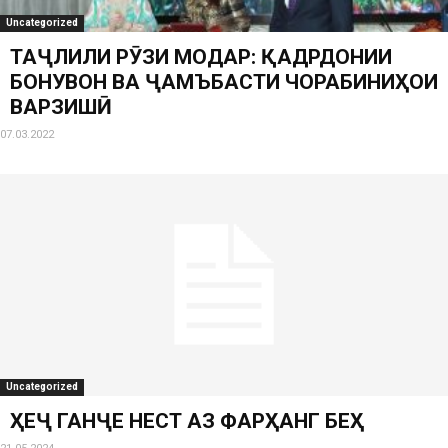
Uncategorized
ТАҶЛИЛИ РӮЗИ МОДАР: ҚАДРДОНИИ
БОНУВОН ВА ҶАМЪБАСТИ ЧОРАБИНИҲОИ
ВАРЗИШӢ
07.03.2022
Uncategorized
ҲЕҶ ГАНҶЕ НЕСТ АЗ ФАРҲАНГ БЕҲ