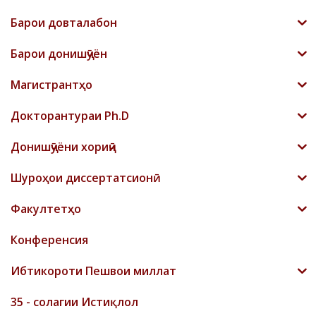
Барои довталабон
Барои донишҷӯён
Магистрантҳо
Докторантураи Ph.D
Донишҷӯёни хориҷӣ
Шyроҳои диссертатсионӣ
Факултетҳо
Конференсия
Ибтикороти Пешвои миллат
35 - солагии Истиқлол