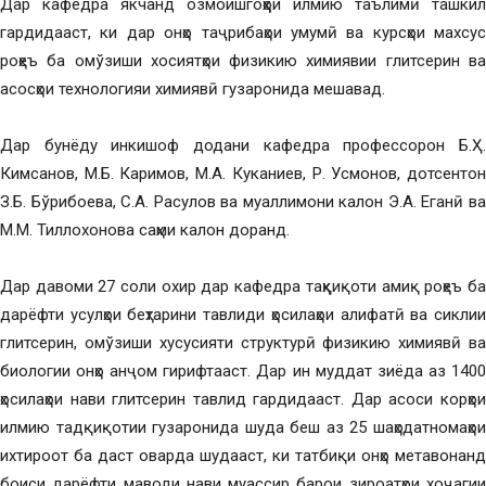
Дар кафедра якчанд озмоишгоҳҳои илмию таълимӣ ташкил
гардидааст, ки дар онҳо таҷрибаҳои умумӣ ва курсҳои махсус
роҳеъ ба омўзиши хосиятҳои физикию химиявии глитсерин ва
асосҳои технологияи химиявӣ гузаронида мешавад.
Дар бунёду инкишоф додани кафедра профессорон Б.Ҳ.
Кимсанов, М.Б. Каримов, М.А. Куканиев, Р. Усмонов, дотсентон
З.Б. Бўрибоева, С.А. Расулов ва муаллимони калон Э.А. Еганӣ ва
М.М. Тиллохонова саҳми калон доранд.
Дар давоми 27 соли охир дар кафедра таҳқиқоти амиқ роҳеъ ба
дарёфти усулҳои беҳтарини тавлиди ҳосилаҳои алифатӣ ва сиклии
глитсерин, омўзиши хусусияти структурӣ физикию химиявӣ ва
биологии онҳо анҷом гирифтааст. Дар ин муддат зиёда аз 1400
ҳосилаҳои нави глитсерин тавлид гардидааст. Дар асоси корҳои
илмию тадқиқотии гузаронида шуда беш аз 25 шаҳодатномаҳои
ихтироот ба даст оварда шудааст, ки татбиқи онҳо метавонанд
боиси дарёфти маводи нави муассир барои зироатҳои хоҷагии