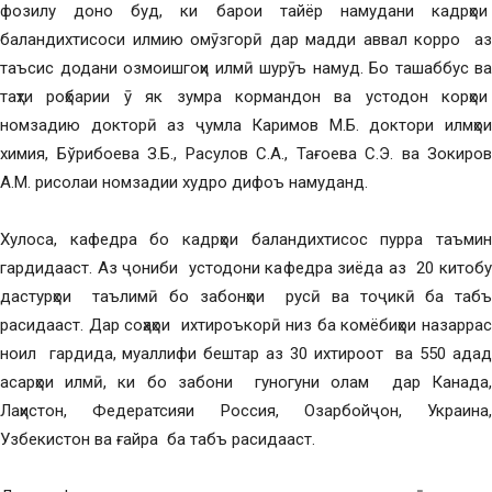
фозилу доно буд, ки барои тайёр намудани кадрҳои
баландихтисоси илмию омӯзгорӣ дар мадди аввал корро аз
таъсис додани озмоишгоҳи илмӣ шурӯъ намуд. Бо ташаббус ва
таҳти роҳбарии ӯ як зумра кормандон ва устодон корҳои
номзадию докторӣ аз ҷумла Каримов М.Б. доктори илмҳои
химия, Бўрибоева З.Б., Расулов С.А., Тағоева С.Э. ва Зокиров
А.М. рисолаи номзадии худро дифоъ намуданд.
Хулоса, кафедра бо кадрҳои баландихтисос пурра таъмин
гардидааст. Аз ҷониби устодони кафедра зиёда аз 20 китобу
дастурҳои таълимӣ бо забонҳои русӣ ва тоҷикӣ ба табъ
расидааст. Дар соҳаҳои ихтироъкорӣ низ ба комёбиҳои назаррас
ноил гардида, муаллифи бештар аз 30 ихтироот ва 550 адад
асарҳои илмӣ, ки бо забони гуногуни олам дар Канада,
Лаҳистон, Федератсияи Россия, Озарбойҷон, Украина,
Узбекистон ва ғайра ба табъ расидааст.