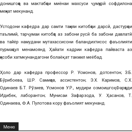
донишгоҳҳо ва мактабҳои миёнаи махсуси ҷумҳурӣ софдилона
меҳнат мекунанд.
Устодони кафедра дар самти таҳияи китобҳои дарсӣ, дастурҳои
таълимӣ, тарҷумаи китобҳо аз забони русӣ ба забони давлатӣ
ва тайёр намудани мутахассисони баландихтисос фаъолияти
пурмаҳсул менамоянд. Ҳайати кадрии кафедра пайваста аз
ҳисоби хатмкунандагони болаёқат такмил меёбад.
Ҳоло дар кафедра профессор Р. Усмонов, дотсентон; З.Б.
Бўрибоева, Ш.Р. Самиҳов, ассистентон; Э.Х. Каримов, С.Х.
Одинаев Б.Т. Рўзиев, Усмонов У.Р., мудири озмоишгоҳ Фарҳоди
Идибек, лаборантон; Мунисаи Зафарзода, У. Ҳасанов, Т.
Одинаева, Ф.А. Пулотова кору фаъолият мекунанд.
Меню