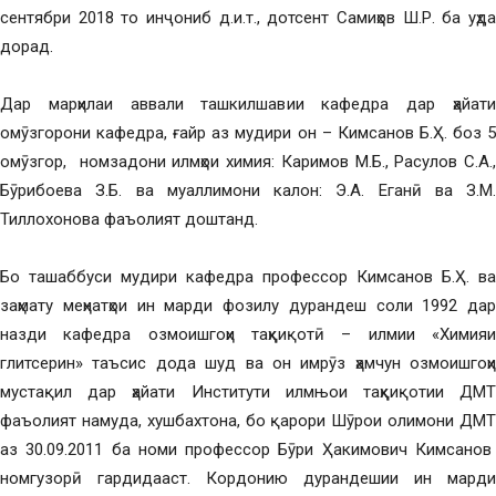
сентябри 2018 то инҷониб д.и.т., дотсент Самиҳов Ш.Р. ба уҳда
дорад.
Дар марҳилаи аввали ташкилшавии кафедра дар ҳайати
омӯзгорони кафедра, ғайр аз мудири он – Кимсанов Б.Ҳ. боз 5
омӯзгор, номзадони илмҳои химия: Каримов М.Б., Расулов С.А.,
Бӯрибоева З.Б. ва муаллимони калон: Э.А. Еганӣ ва З.М.
Тиллохонова фаъолият доштанд.
Бо ташаббуси мудири кафедра профессор Кимсанов Б.Ҳ. ва
заҳмату меҳнатҳои ин марди фозилу дурандеш соли 1992 дар
назди кафедра озмоишгоҳи таҳқиқотӣ – илмии «Химияи
глитсерин» таъсис дода шуд ва он имрӯз ҳамчун озмоишгоҳи
мустақил дар ҳайати Институти илмњои таҳқиқотии ДМТ
фаъолият намуда, хушбахтона, бо қарори Шӯрои олимони ДМТ
аз 30.09.2011 ба номи профессор Бӯри Ҳакимович Кимсанов
номгузорӣ гардидааст. Кордонию дурандешии ин марди