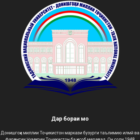
Дар бораи мо
Донишгоҳи миллии Тоҷикистон маркази бузурги таълимию илмӣ ва
фарҳангии Ҷумҳурии Тоҷикистон ба ҳисоб меравад. Он соли 1948