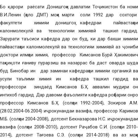
Бо қарори раёсати Донишгоҳи давлатии Тоҷикистон ба номи
В.И.Ленин (ҳоло ДМТ) моҳи марти соли 1992 дар сохтори
факултети химияи донишгоҳ кафедраи пайвастаҳои
калонмолекулӣ ва технологияи химиявӣ ташкил гардид.
Зарурати таъсиси кафедра дар он буд, ки дар бахши химияи
пайвастаҳои калонмолекулӣ ва технологияи химиявӣ аз ҷониби
доктори илмҳои химия, профессор Кимсанов Бурӣ Ҳакимович
таҳқиқоти ғаниву пурарзиш ва назаррас ба даст оварда шуда
буд. Бинобар ин дар заминаи кафедраҳои химияи органикӣ ва
усули таълими химия ин кафедра ташкил гардид ва
профессори зиндаёд Кимсанов Б.Ҳ. аввалин мудири он
интихоб гардид. Дар давоми фаъолияти кафедра роҳбарии онро
профессор Кимсанов Б.Ҳ. (солҳои 1992-2004), Зокиров А.М.
(28.02.2004-06.2004) иҷрокунандаи вазифа, профессор Каримов
М.Б. (солҳои 2004-2008), дотсент Бекназарова Н.С. иҷрокунандаи
вазифа (солҳои 2008-2010), дотсент Раҷабов С.И. (солҳои 2010-
2014), дотсент Тағоева С.Э. (солҳои 2014-2018) ва аз моҳи