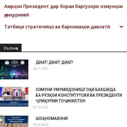
Амрҳои Президент дар бораи баргузори озмунҳои
ҷумҳуриявӣ
Татбиқи стратегияҳо ва барномаҳои давлатӣ
Эълонҳо
ДИҚҚАТ! ДИҚҚАТ! ДИҚҚАТ!
28.11.2025
ОЗМУНИ УМУМИДОНИШГОҲӢ БАХШИДА
БА РӮЗҲОИ КОНСТИТУТСИЯ ВА ПРЕЗИДЕНТИ
ҶУМҲУРИИ ТОҶИКИСТОН
24.10.2025
ШОҲНОМАХОНӢ
20.09.2025