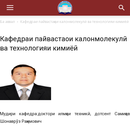
Ба аввал
Кафедраи пайвастаҳои калонмолекулӣ ва технологияи кимиёӣ
Кафедраи пайвастаҳои калонмолекулӣ
ва технологияи кимиёӣ
Мудири кафедра:доктори илмҳои техникӣ, дотсент Самиҳов
Шонаврўз Раҳимович