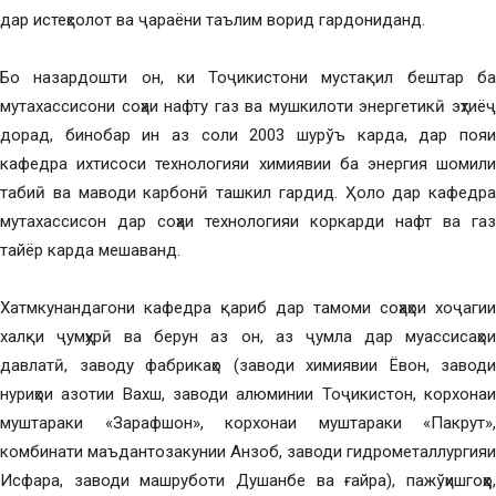
дар истеҳсолот ва ҷараёни таълим ворид гардониданд.
Бо назардошти он, ки Тоҷикистони мустақил бештар ба
мутахассисони соҳаи нафту газ ва мушкилоти энергетикӣ эҳтиёҷ
дорад, бинобар ин аз соли 2003 шурўъ карда, дар пояи
кафедра ихтисоси технологияи химиявии ба энергия шомили
табиӣ ва маводи карбонӣ ташкил гардид. Ҳоло дар кафедра
мутахассисон дар соҳаи технологияи коркарди нафт ва газ
тайёр карда мешаванд.
Хатмкунандагони кафедра қариб дар тамоми соҳаҳои хоҷагии
халқи ҷумҳурӣ ва берун аз он, аз ҷумла дар муассисаҳои
давлатӣ, заводу фабрикаҳо (заводи химиявии Ёвон, заводи
нуриҳои азотии Вахш, заводи алюминии Тоҷикистон, корхонаи
муштараки «Зарафшон», корхонаи муштараки «Пакрут»,
комбинати маъдантозакунии Анзоб, заводи гидрометаллургияи
Исфара, заводи машруботи Душанбе ва ғайра), пажўҳишгоҳҳо,