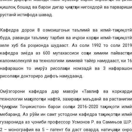
қишлоқ бошад ва барои дигар ҷиҳатҳои нигохдорӣ ва парвариши
рустанӣ истифода шавад.
Кафедра дорои 8 озмоишгоњи таълимӣ ва илмӣ-таҳқиқотӣ
буда, раванди таълиму тарбия ва иҷрои корҳои илмӣ-таҳқиқотӣ
хеле хуб ба роҳ монда шудааст. Аз соли 1992 то соли 2019
кафедра зиёда аз 600 мутахассиси соҳаи химияи пайвастҳои
калонмолекулӣ ва технологияи химиявӣ тайёр намудааст, ки 16
нафарашон то имрўз рисолаҳои номзадӣ ва 3 нафарашон
рисолаҳои докториро дифоъ намудаанд.
Омўзгорони кафедра дар мавзўи «Тавлиф ва коркарди
технологии маҳсулотҳои нафтӣ, захираҳои маъданӣ ва растанигии
Ҷумҳурии Тоҷикистон» барои солҳои 2016-2020 таҳқиқоти илмӣ
мебаранд. Аз рўйи ин самт устодони кафедра таҳқиқотҳои илмӣ
гузаронида аз ҷониби профессор Усмонов Р. ва Самињов Ш.Р.
2 – монография ва 5 – патент ба даст оварда, натиҷаҳои онро