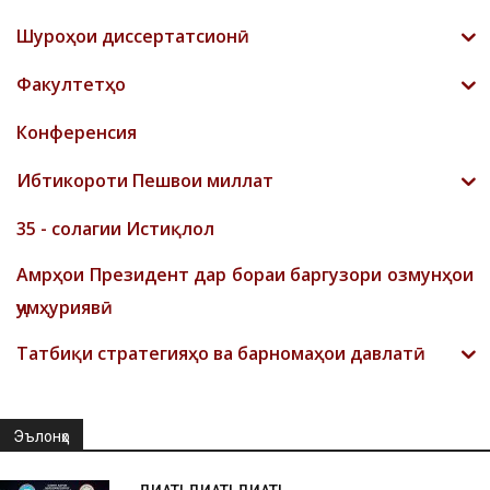
Шyроҳои диссертатсионӣ
Факултетҳо
Конференсия
Ибтикороти Пешвои миллат
35 - солагии Истиқлол
Амрҳои Президент дар бораи баргузори озмунҳои
ҷумҳуриявӣ
Татбиқи стратегияҳо ва барномаҳои давлатӣ
Эълонҳо