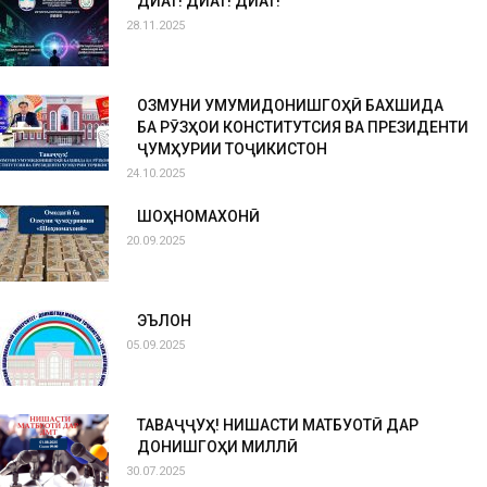
ДИҚҚАТ! ДИҚҚАТ! ДИҚҚАТ!
28.11.2025
ОЗМУНИ УМУМИДОНИШГОҲӢ БАХШИДА
БА РӮЗҲОИ КОНСТИТУТСИЯ ВА ПРЕЗИДЕНТИ
ҶУМҲУРИИ ТОҶИКИСТОН
24.10.2025
ШОҲНОМАХОНӢ
20.09.2025
ЭЪЛОН
05.09.2025
ТАВАҶҶУҲ! НИШАСТИ МАТБУОТӢ ДАР
ДОНИШГОҲИ МИЛЛӢ
30.07.2025