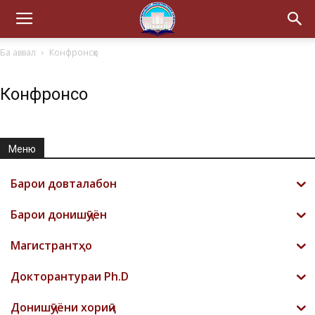
Ба аввал
Конфронсҳо
Конфронсҳо
Меню
Барои довталабон
Барои донишҷӯён
Магистрантҳо
Докторантураи Ph.D
Донишҷӯёни хориҷӣ