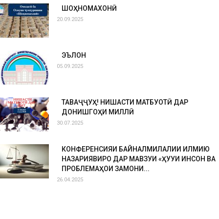
ШОҲНОМАХОНӢ
20.09.2025
ЭЪЛОН
05.09.2025
ТАВАҶҶУҲ! НИШАСТИ МАТБУОТӢ ДАР
ДОНИШГОҲИ МИЛЛӢ
30.07.2025
КОНФЕРЕНСИЯИ БАЙНАЛМИЛАЛИИ ИЛМИЮ
НАЗАРИЯВИРО ДАР МАВЗУИ «ҲУҚУҚИ ИНСОН ВА
ПРОБЛЕМАҲОИ ЗАМОНИ...
26.04.2025