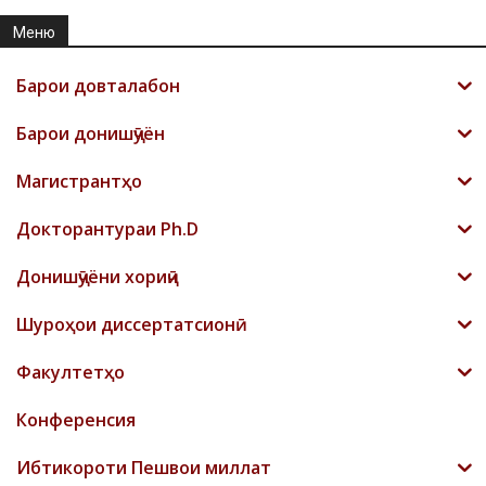
Меню
Барои довталабон
Барои донишҷӯён
Магистрантҳо
Докторантураи Ph.D
Донишҷӯёни хориҷӣ
Шyроҳои диссертатсионӣ
Факултетҳо
Конференсия
Ибтикороти Пешвои миллат