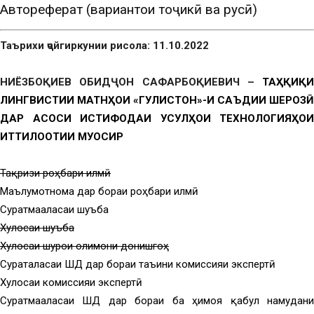
Автореферат (вариантҳои тоҷикӣ ва русӣ)
Таърихи ҷойгиркунии рисола: 11.10.2022
НИЁЗБОҚИЕВ ОБИД
Ҷ
ОН САФАРБО
Қ
ИЕВИЧ –
ТАҲҚИҚИ
ЛИНГВИСТИИ МАТНҲОИ «ГУЛИСТОН»-И САЪДИИ ШЕРОЗӢ
ДАР АСОСИ ИСТИФОДАИ УСУЛҲОИ ТЕХНОЛОГИЯҲОИ
ИТТИЛООТИИ МУОСИР
Тақризи роҳбари илмӣ
Маълумотнома дар бораи роҳбари илмӣ
Суратмаҷаласаи шуъба
Хулосаи шуъба
Хулосаи шурои олимони донишгоҳ
Суратҷаласаи ШД дар бораи таъини комиссияи экспертӣ
Хулосаи комиссияи экспертӣ
Суратмаҷаласаи ШД дар бораи ба ҳимоя қабул намудани