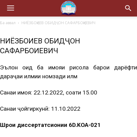
Ба аввал
НИЁЗБОҚИЕВ ОБИДҶОН САФАРБОҚИЕВИЧ
НИЁЗБОҚИЕВ ОБИДҶОН
САФАРБОҚИЕВИЧ
Эълон оид ба ҳимояи рисола барои дарёфти
дараҷаи илмии номзади илм
Санаи ҳимоя: 22.12.2022, соати 15.00
Санаи ҷойгиркунӣ: 11.10.2022
Шӯрои диссертатсионии 6D.KOA-021