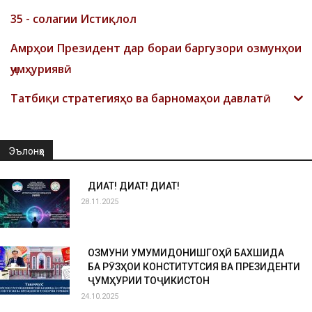
35 - солагии Истиқлол
Амрҳои Президент дар бораи баргузори озмунҳои
ҷумҳуриявӣ
Татбиқи стратегияҳо ва барномаҳои давлатӣ
Эълонҳо
ДИҚҚАТ! ДИҚҚАТ! ДИҚҚАТ!
28.11.2025
ОЗМУНИ УМУМИДОНИШГОҲӢ БАХШИДА
БА РӮЗҲОИ КОНСТИТУТСИЯ ВА ПРЕЗИДЕНТИ
ҶУМҲУРИИ ТОҶИКИСТОН
24.10.2025