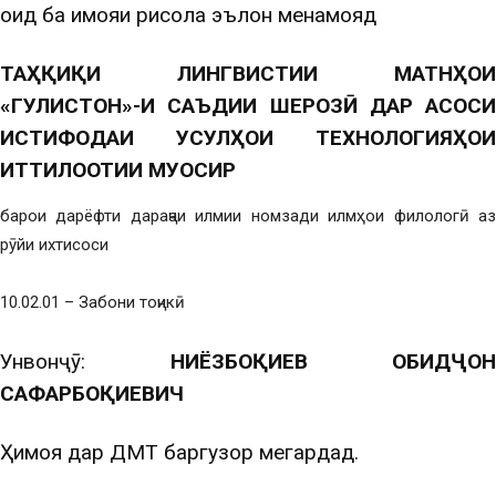
оид ба ҳимояи рисола эълон менамояд
ТАҲҚИҚИ ЛИНГВИСТИИ МАТНҲОИ
«ГУЛИСТОН»-И САЪДИИ ШЕРОЗӢ ДАР АСОСИ
ИСТИФОДАИ УСУЛҲОИ ТЕХНОЛОГИЯҲОИ
ИТТИЛООТИИ МУОСИР
барои дарёфти дараҷаи илмии номзади илмҳои филологӣ аз
рӯйи ихтисоси
10.02.01 – Забони тоҷикӣ
Унвонҷӯ:
НИЁЗБОҚИЕВ ОБИД
Ҷ
ОН
САФАРБО
Қ
ИЕВИЧ
Ҳимоя дар ДМТ баргузор мегардад.