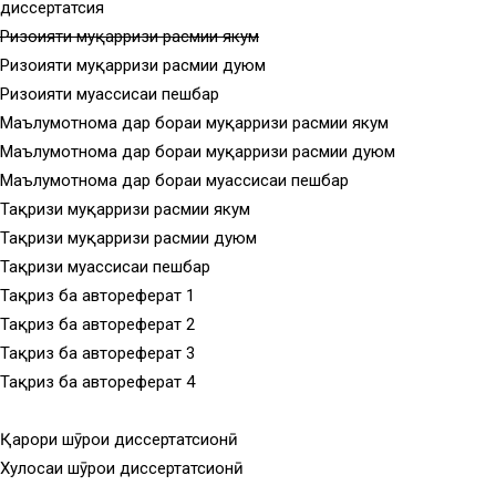
диссертатсия
Ризоияти муқарризи расмии якум
Ризоияти муқарризи расмии дуюм
Ризоияти муассисаи пешбар
Маълумотнома дар бораи муқарризи расмии якум
Маълумотнома дар бораи муқарризи расмии дуюм
Маълумотнома дар бораи муассисаи пешбар
Тақризи муқарризи расмии якум
Тақризи муқарризи расмии дуюм
Тақризи муассисаи пешбар
Тақриз ба автореферат 1
Тақриз ба автореферат 2
Тақриз ба автореферат 3
Тақриз ба автореферат 4
Қарори шӯрои диссертатсионӣ
Хулосаи шӯрои диссертатсионӣ