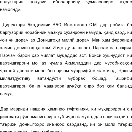
нозуктарин ноҷурии ибораороиву ҷумласозиро эҳсос
намоянд».
Директори Академияи ВАО Исматзода С.М. дар робита ба
баргузории чорабинии мазкур суханронӣ намуда, қайд кард, ки
«он чи дорам аз Донишгоҳи миллӣ дорам. Ман ҳам фарзанди
ҳамин донишгоҳ ҳастам. Инҷо ду ҷашн аст. Парчам ва нашрия.
Парчам барои ҳар миллат муқаддас аст. Боиси хушнудист, ки
варзишгарони мо, аз ҷумла Акмалиддин дар мусобиқаҳои
ҷаҳонӣ давлати моро бо парчам муаррифӣ менамоянд. Ҷашни
миллатдӯстиву ватандӯстӣ муборак бошад. Ташрифи
варзишгарон ба ин ҷашнвора шукӯҳи онро боз ҳам баланд
намуд.
Дар мавриди нашрия ҳаминро гуфтаниям, ки муҳаррирони он
рисолати рӯзноманигориро хуб иҷро намуда, дар саҳифаҳои он
таърихи донишгоҳро инъикос кардаанд, ки он моли таърих