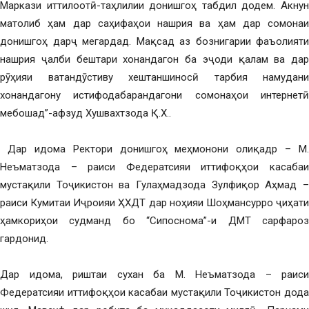
Маркази иттилоотӣ-таҳлилии донишгоҳ табдил додем. Акнун
матолиб ҳам дар саҳифаҳои нашрия ва ҳам дар сомонаи
донишгоҳ дарҷ мегардад. Мақсад аз бознигарии фаъолияти
нашрия ҷалби бештари хонандагон ба эҷоди қалам ва дар
рӯҳияи ватандӯстиву хештаншиносӣ тарбия намудани
хонандагону истифодабарандагони сомонаҳои интернетӣ
мебошад”-афзуд Хушвахтзода Қ.Х..
Дар идома Ректори донишгоҳ меҳмонони олиқадр – М.
Неъматзода – раиси Федератсияи иттифоқҳои касабаи
мустақили Тоҷикистон ва Гулаҳмадзода Зулфиқор Аҳмад –
раиси Кумитаи Иҷроияи ҲХДТ дар ноҳияи Шоҳмансурро ҷиҳати
ҳамкориҳои судманд бо “Сипоснома”-и ДМТ сарфароз
гардонид.
Дар идома, риштаи сухан ба М. Неъматзода – раиси
Федератсияи иттифоқҳои касабаи мустақили Тоҷикистон дода