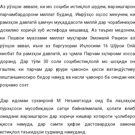
Аз рӯзҳои аввале, ки мо соҳиби истиқлол шудем, варзишгарон
парчамбардорони миллат буданд. Имрӯзҳо эҳсос мекунем, ки
рамзҳои давлатӣ ҳамчун муқаддасоти миллӣ дар чорабиниҳои
дохилию хориҷӣ хуб истифода мешавад. Аз таърих медонем,
ки Пешвои муаззами миллат муҳтарам Эмомалӣ Раҳмон аз
рӯзҳои аввал, яъне аз баргузории Иҷлосияи 16 Шӯрои Олӣ
нисбат ба рамзҳои давлатӣ, аз ҷумла Парчам эҳтироми хосса
доранд. Дар тӯли 30 соли соҳибистиқлолӣ мо шоҳиди он
гаштем, ки парчам дар ғурури ҷавонон ҳисси ватандӯстиву
хештаншиносиро бедор намуд ва насли ҷавонро ба ояндаи нек
роҳнамо сохт.
Дар идомаи суханронӣ М. Неъматзода оид ба лаҳзаҳои
пурэҳсоси мусобиқаҳои сатҳи байналмилалӣ, ҳолати ғолиб
омадани варзишгарон дар хориҷи кишвар хотироти ҷолиберо
қисса намуда, дар самти ҳифзи дастовардҳои замони
истиқлол таъкидҳои судманд намуданд.