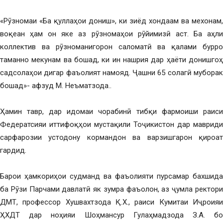
«Рӯзномаи «Ба қуллаҳои дониш», ки зиёд хондаам ва мехонам,
воқеан ҳам он яке аз рӯзномаҳои рӯйимизӣ аст. Ба аҳли
коллектив ва рӯзноманигорон саломатӣ ва қалами бурро
таманно мекунам ва бошад, ки ин нашрия дар ҳаёти донишгоҳ
садсолаҳои дигар фаъолият намояд. Ҷашни 65 солагӣ муборак
бошад»- афзуд М. Неъматзода..
Ҳамин тавр, дар идомаи чорабинӣ тибқи фармоиши раиси
Федератсияи иттифоқҳои мустақили Тоҷикистон дар мавриди
сарфарозии устодону кормандон ва варзишгарон қироат
гардид.
Барои ҳамкориҳои судманд ва фаъолияти пурсамар бахшида
ба Рӯзи Парчами давлатӣ як зумра фаъолон, аз ҷумла ректори
ДМТ, профессор Хушвахтзода Қ.Х., раиси Кумитаи Иҷроияи
ҲХДТ дар ноҳияи Шоҳмансур Гулаҳмадзода З.А. бо